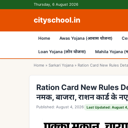
Skip to content
Thursday, 6 August 2026
cityschool.in
Home
Awas Yojana (आवास योजना)
Cen
Loan Yojana (लोन योजना)
Mahila Yojana (म
Home
»
Sarkari Yojana
»
Ration Card New Rules Details : 
Ration Card New Rules Detail
नमक, बाजरा, राशन कार्ड के न
Published: August 4, 2026
Last Updated: August 4